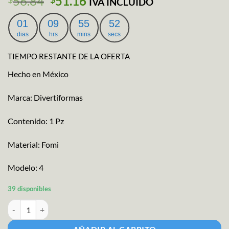
El
El
56.84
51.16
IVA INCLUIDO
precio
precio
original
actual
01
09
55
51
era:
es:
dias
hrs
mins
secs
$56.84.
$51.16.
TIEMPO RESTANTE DE LA OFERTA
Hecho en México
Marca: Divertiformas
Contenido: 1 Pz
Material: Fomi
Modelo: 4
39 disponibles
Fig Fomi Duende cantidad