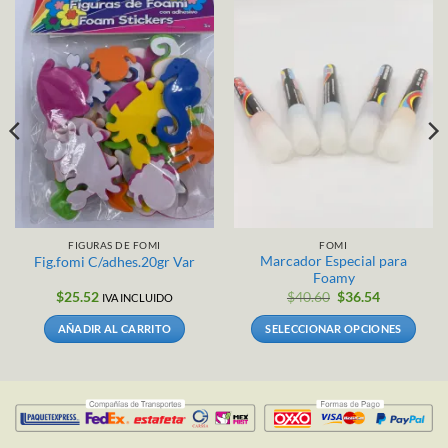
FIGURAS DE FOMI
FOMI
Marcador Especial para
Fig.fomi C/adhes.20gr Var
Foamy
$
25.52
$
40.60
$
36.54
IVA INCLUIDO
AÑADIR AL CARRITO
SELECCIONAR OPCIONES
Este
producto
tiene
múltiples
variantes.