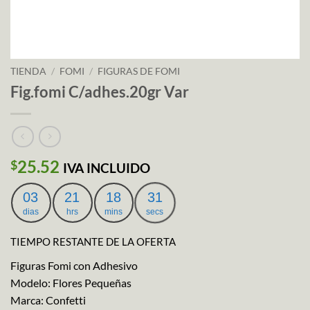
TIENDA
/
FOMI
/
FIGURAS DE FOMI
Fig.fomi C/adhes.20gr Var
25.52
$
IVA INCLUIDO
03
21
18
31
dias
hrs
mins
secs
TIEMPO RESTANTE DE LA OFERTA
Figuras Fomi con Adhesivo
Modelo: Flores Pequeñas
Marca: Confetti