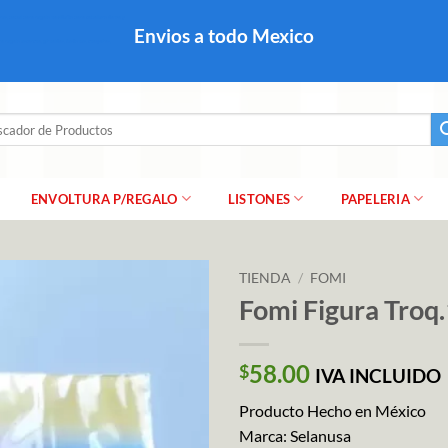
colares, papel para regalo navideño para caballero dama y
Envios a todo Mexico
a regalo escarcha, girnaldas, festones, chaquiras,
ar
ENVOLTURA P/REGALO
LISTONES
PAPELERIA
TIENDA
/
FOMI
Fomi Figura Troq
58.00
$
IVA INCLUIDO
Producto Hecho en México
Marca: Selanusa