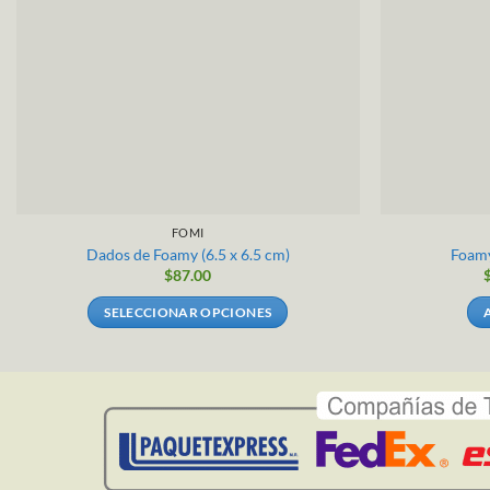
FOMI
Dados de Foamy (6.5 x 6.5 cm)
Foamy
$
87.00
SELECCIONAR OPCIONES
Este
producto
tiene
múltiples
variantes.
Las