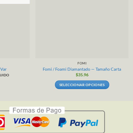
FOMI
 Var
Fomi / Foami Diamantado — Tamaño Carta
$
35.96
LUIDO
SELECCIONAR OPCIONES
Este
producto
tiene
múltiples
variantes.
Las