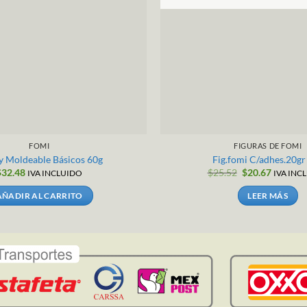
FOMI
FIGURAS DE FOMI
 Moldeable Básicos 60g
Fig.fomi C/adhes.20gr
El
El
$
32.48
$
25.52
$
20.67
IVA INCLUIDO
IVA INC
precio
precio
original
actual
AÑADIR AL CARRITO
LEER MÁS
era:
es:
$25.52.
$20.67.