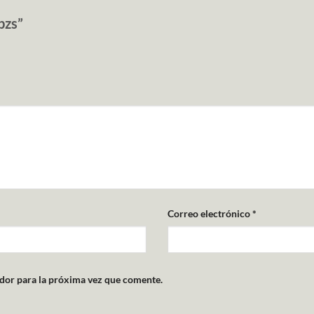
0pzs”
Correo electrónico
*
dor para la próxima vez que comente.