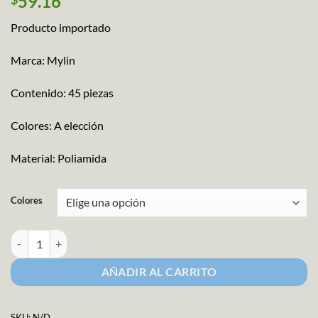
59.16
Producto importado
Marca: Mylin
Contenido: 45 piezas
Colores: A elección
Material: Poliamida
Colores
Mix Chenille C/Pompón cantidad
AÑADIR AL CARRITO
SKU:
N/D