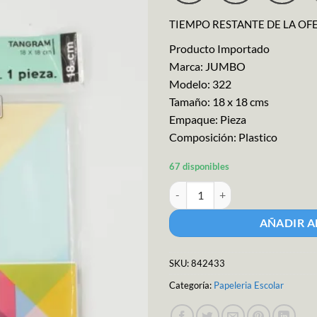
$53.36.
$48.
TIEMPO RESTANTE DE LA OF
Producto Importado
Marca: JUMBO
Modelo: 322
Tamaño: 18 x 18 cms
Empaque: Pieza
Composición: Plastico
67 disponibles
Tangram Grande 18x18 cms canti
AÑADIR A
SKU:
842433
Categoría:
Papeleria Escolar