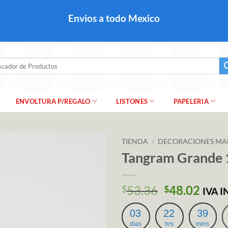
colares, papel para regalo navideño para caballero dama y
Envios a todo Mexico
a regalo escarcha, girnaldas, festones, chaquiras,
ar
ENVOLTURA P/REGALO
LISTONES
PAPELERIA
TIENDA
/
DECORACIONES MA
Tangram Grande
El
El
53.36
48.02
$
$
IVA 
precio
prec
original
actu
03
22
39
era:
es:
dias
hrs
mins