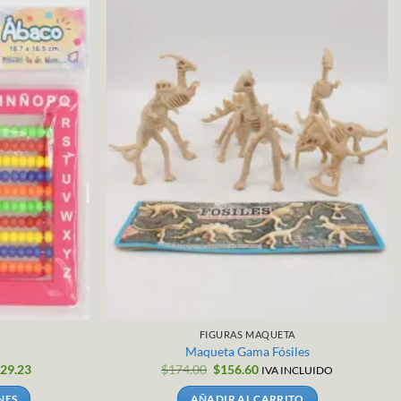
R
FIGURAS MAQUETA
Maqueta Gama Fósiles
El
El
$
29.23
$
174.00
$
156.60
IVA INCLUIDO
precio
precio
original
actual
NES
AÑADIR AL CARRITO