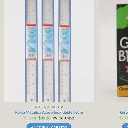
PAPELERIA ESCOLAR
Regla Metálica Acero Inoxidable 30cm
Gise
El
El
$
33.64
$
30.28
$
20.
IVA INCLUIDO
precio
precio
original
actual
AÑADIR AL CARRITO