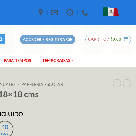
CARRITO /
$
0.00
ACCEDER / REGISTRARSE
PASATIEMPOS
TEMPORADAS
NUALES
/
PAPELERIA ESCOLAR
 18×18 cms
INCLUIDO
io
al
39
secs