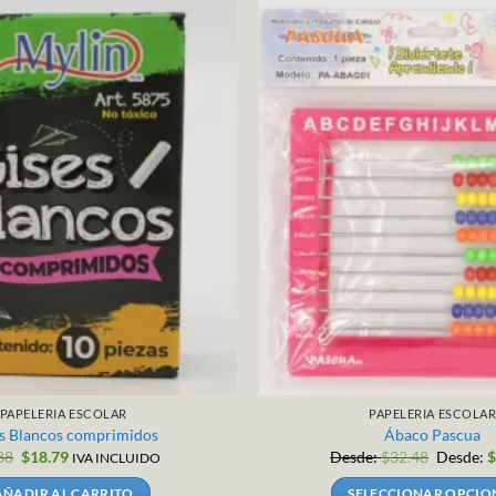
PAPELERIA ESCOLAR
PAPELERIA ESCOLA
s Blancos comprimidos
Ábaco Pascua
El
El
88
$
18.79
Desde:
$
32.48
Desde:
IVA INCLUIDO
precio
precio
original
actual
AÑADIR AL CARRITO
SELECCIONAR OPCIO