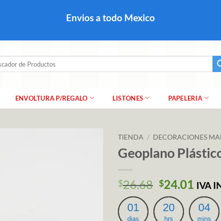
colares, papel para regalo navideño para caballero dama y
Envios a todo Mexico
a regalo escarcha, girnaldas, festones, chaquiras,
ar
ENVOLTURA P/REGALO
LISTONES
PAPELERIA
TIENDA
/
DECORACIONES MA
Geoplano Plásti
El
El
26.68
24.01
$
$
IVA 
precio
prec
original
actu
01
20
04
era:
es:
dias
hrs
mins