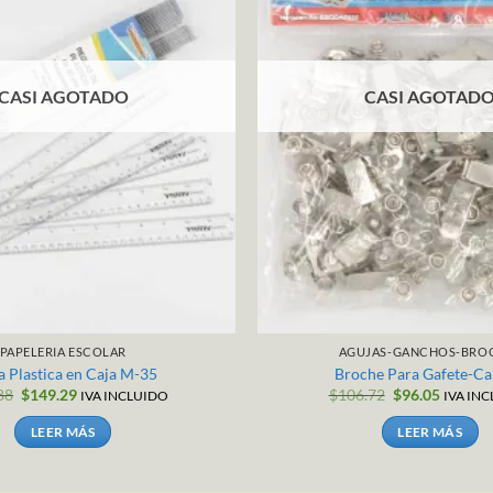
CASI AGOTADO
CASI AGOTAD
PAPELERIA ESCOLAR
AGUJAS-GANCHOS-BRO
a Plastica en Caja M-35
Broche Para Gafete-C
El
El
El
El
88
$
149.29
$
106.72
$
96.05
IVA INCLUIDO
IVA IN
precio
precio
precio
precio
original
actual
original
actual
LEER MÁS
LEER MÁS
era:
es:
era:
es:
$165.88.
$149.29.
$106.72.
$96.05.