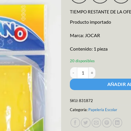
$26.68.
$24.
TIEMPO RESTANTE DE LA OF
Producto importado
Marca: JOCAR
Contenido: 1 pieza
20 disponibles
Geoplano Plástico 14x14cm cant
AÑADIR A
SKU:
831872
Categoría:
Papeleria Escolar