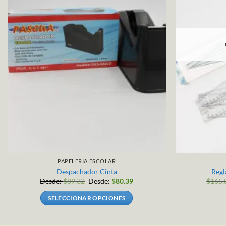
PAPELERIA ESCOLAR
Despachador Cinta
Regl
Desde:
$
89.32
Desde:
$
80.39
$
165.
SELECCIONAR OPCIONES
Este
producto