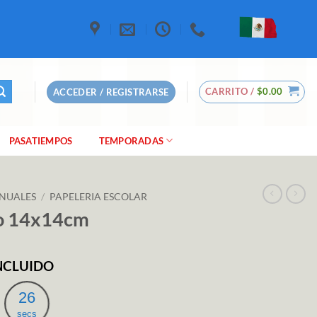
CARRITO /
$
0.00
ACCEDER / REGISTRARSE
PASATIEMPOS
TEMPORADAS
NUALES
/
PAPELERIA ESCOLAR
co 14x14cm
INCLUIDO
io
al
24
secs