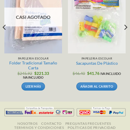
CASI AGOTADO
PAPELERIA ESCOLAR
PAPELERIA ESCOLAR
Folder Tradicional Tamaño
Sacapuntas De Plástico
Carta
El
El
El
El
$
245.92
$
221.33
$
46.40
$
41.76
IVA INCLUIDO
precio
precio
precio
precio
IVA INCLUIDO
original
actual
original
actual
era:
es:
era:
es:
LEER MÁS
AÑADIR AL CARRITO
$245.92.
$221.33.
$46.40.
$41.76.
NOSOTROS
CONTACTO
PREGUNTAS FRECUENTES
TERMINOS Y CONDICIONES
POLÍTICAS DE PRIVACIDAD