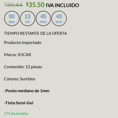
El
El
39.44
35.50
$
$
IVA INCLUIDO
precio
precio
original
actual
00
13
45
42
era:
es:
dias
hrs
mins
secs
$39.44.
$35.50.
TIEMPO RESTANTE DE LA OFERTA
Producto Importado
Marca: JOCAR
Contenido: 12 piezas
Colores: Surtidos
-Punto mediano de 1mm
-Tinta Semi-Gel
179 disponibles