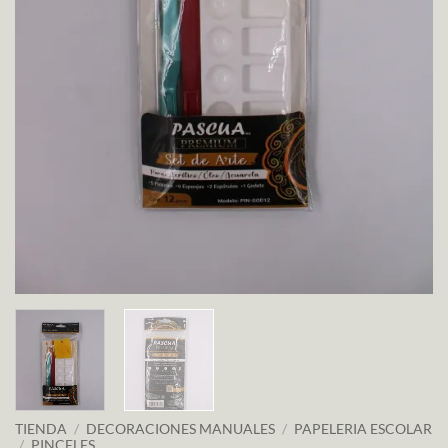
TIENDA
/
DECORACIONES MANUALES
/
PAPELERIA ESCOLAR
/
PINCELES