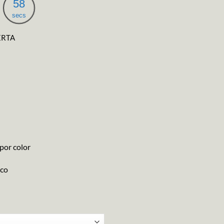
57
secs
ERTA
por color
ico