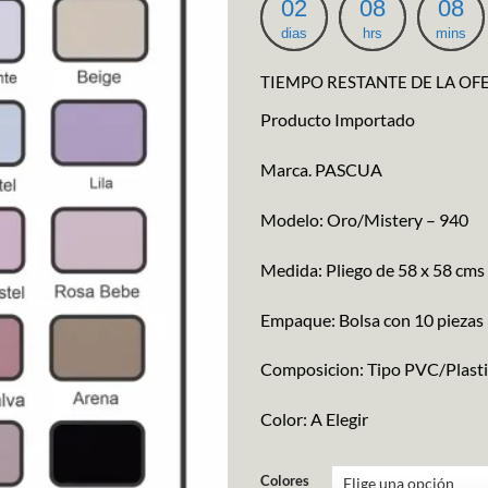
02
08
08
dias
hrs
mins
TIEMPO RESTANTE DE LA OF
Producto Importado
Marca. PASCUA
Modelo: Oro/Mistery – 940
Medida: Pliego de 58 x 58 cms
Empaque: Bolsa con 10 piezas 
Composicion: Tipo PVC/Plast
Color: A Elegir
Colores