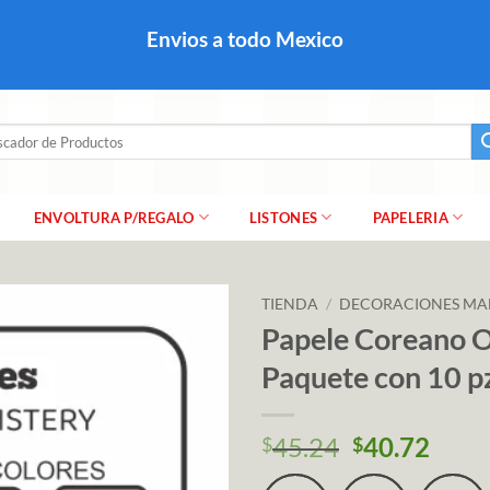
colares, papel para regalo navideño para caballero dama y
Envios a todo Mexico
a regalo escarcha, girnaldas, festones, chaquiras,
ar
ENVOLTURA P/REGALO
LISTONES
PAPELERIA
TIENDA
/
DECORACIONES MA
Papele Coreano O
Paquete con 10 p
45.24
40.72
$
$