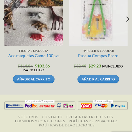
FIGURAS MAQUETA
PAPELERIA ESCOLAR
Acc.maquetas Gama 100pzs
Pascua Compas Brazo
El
El
El
El
$
114.84
$
103.36
$
32.48
$
29.23
IVA INCLUIDO
precio
precio
precio
precio
IVA INCLUIDO
original
actual
original
actual
era:
es:
era:
es:
AÑADIR AL CARRITO
AÑADIR AL CARRITO
$114.84.
$103.36.
$32.48.
$29.23.
NOSOTROS
CONTACTO
PREGUNTAS FRECUENTES
TERMINOS Y CONDICIONES
POLÍTICAS DE PRIVACIDAD
POLÍTICAS DE DEVOLUCIONES