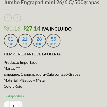
Jumbo Engrapad.mini 26/6 C/500grapas
El
El
30.16
27.14
$
$
IVA INCLUIDO
precio
precio
original
actual
01
21
28
54
era:
es:
dias
hrs
mins
secs
$30.16.
$27.14.
TIEMPO RESTANTE DE LA OFERTA
Producto Importado
Marca: ***
Empaque: 1 Engrapadora/Caja con 550 Grapas
Material: Plástico y Metal
Color: Rojo
32 disponibles
Jumbo Engrapad.mini 26/6 C/500grapas cantidad