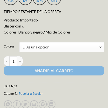
dias
hrs
mins
secs
TIEMPO RESTANTE DE LA OFERTA
Producto Importado
Blister con 6
Colores: Blanco y negro / Mix de Colores
Colores
Crayón de Maquillaje para Rostro y Cuerpo cantidad
AÑADIR AL CARRITO
SKU:
N/D
Categoría:
Papeleria Escolar