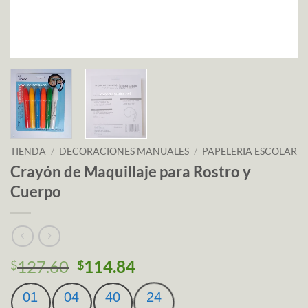
TIENDA
/
DECORACIONES MANUALES
/
PAPELERIA ESCOLAR
Crayón de Maquillaje para Rostro y
Cuerpo
127.60
114.84
$
$
01
04
40
24