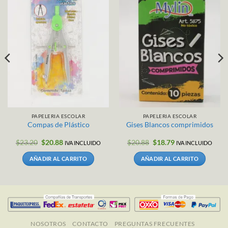
PAPELERIA ESCOLAR
PAPELERIA ESCOLAR
Compas de Plástico
Gises Blancos comprimidos
El
El
El
El
$
23.20
$
20.88
$
20.88
$
18.79
IVA INCLUIDO
IVA INCLUIDO
precio
precio
precio
precio
original
actual
original
actual
AÑADIR AL CARRITO
AÑADIR AL CARRITO
era:
es:
era:
es:
$23.20.
$20.88.
$20.88.
$18.79.
NOSOTROS
CONTACTO
PREGUNTAS FRECUENTES