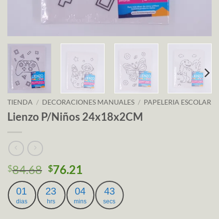
TIENDA
/
DECORACIONES MANUALES
/
PAPELERIA ESCOLAR
Lienzo P/Niños 24x18x2CM
84.68
76.21
$
$
01
23
04
42
dias
hrs
mins
secs