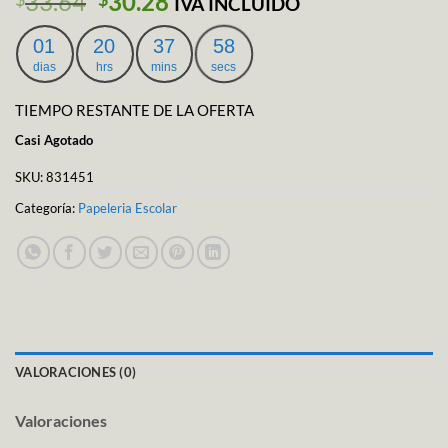
El
El
33.64
30.28
IVA INCLUIDO
precio
precio
original
actual
01
20
37
57
era:
es:
dias
hrs
mins
secs
$33.64.
$30.28.
TIEMPO RESTANTE DE LA OFERTA
Casi Agotado
SKU:
831451
Categoría:
Papeleria Escolar
VALORACIONES (0)
Valoraciones