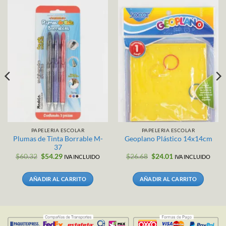
PAPELERIA ESCOLAR
PAPELERIA ESCOLAR
Plumas de Tinta Borrable M-
Geoplano Plástico 14x14cm
37
El
El
El
El
$
60.32
$
54.29
$
26.68
$
24.01
IVA INCLUIDO
IVA INCLUIDO
precio
precio
precio
precio
original
actual
original
actual
era:
es:
era:
es:
AÑADIR AL CARRITO
AÑADIR AL CARRITO
.
$60.32.
$54.29.
$26.68.
$24.01.