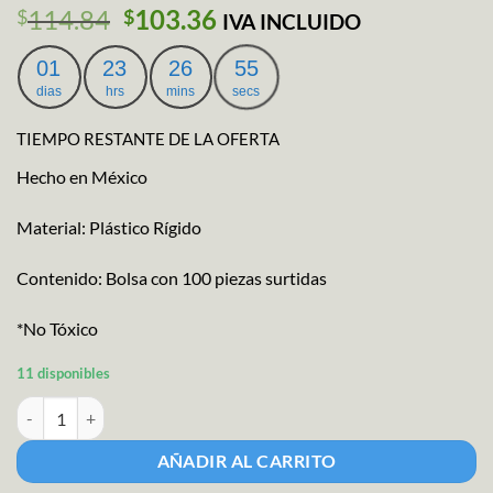
El
El
114.84
103.36
$
$
IVA INCLUIDO
precio
precio
original
actual
01
23
26
55
era:
es:
dias
hrs
mins
secs
$114.84.
$103.36.
TIEMPO RESTANTE DE LA OFERTA
Hecho en México
Material: Plástico Rígido
Contenido: Bolsa con 100 piezas surtidas
*No Tóxico
11 disponibles
Maqueta Gama Planta Desierto cantidad
AÑADIR AL CARRITO