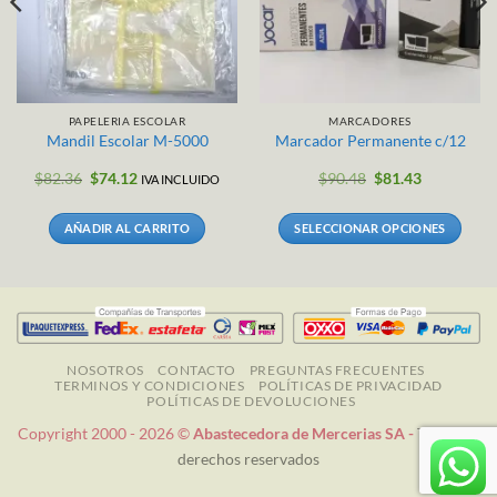
PAPELERIA ESCOLAR
MARCADORES
Mandil Escolar M-5000
Marcador Permanente c/12
El
El
$
82.36
$
74.12
$
90.48
$
81.43
IVA INCLUIDO
precio
precio
original
actual
era:
es:
AÑADIR AL CARRITO
SELECCIONAR OPCIONES
.
$82.36.
$74.12.
Este
producto
tiene
múltiples
variantes.
Las
NOSOTROS
CONTACTO
PREGUNTAS FRECUENTES
TERMINOS Y CONDICIONES
POLÍTICAS DE PRIVACIDAD
opciones
POLÍTICAS DE DEVOLUCIONES
se
Copyright 2000 - 2026 ©
Abastecedora de Mercerias SA -
Todos los
pueden
derechos reservados
elegir
en