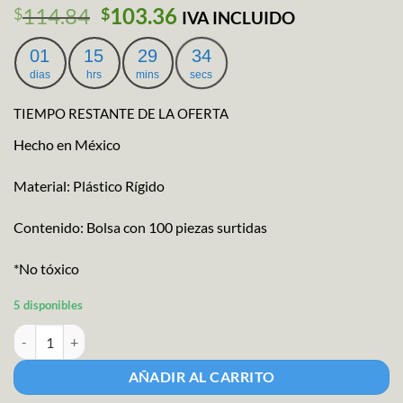
El
El
114.84
103.36
$
$
IVA INCLUIDO
precio
precio
original
actual
01
15
29
33
era:
es:
dias
hrs
mins
secs
$114.84.
$103.36.
TIEMPO RESTANTE DE LA OFERTA
Hecho en México
Material: Plástico Rígido
Contenido: Bolsa con 100 piezas surtidas
*No tóxico
5 disponibles
Maqueta Gama Tundra cantidad
AÑADIR AL CARRITO