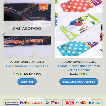
CASI AGOTADO
DECORACIONES MANUALES
DECORACIONES MANUALES
Mantel Rectangular Impreso
Pinza Multiusos Estriada Pza
Varios Modelos
$
75.40
Desde:
$
38.28
IVA INCLUIDO
LEER MÁS
SELECCIONAR OPCIONES
Este
producto
tiene
múltiples