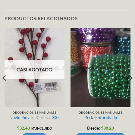
PRODUCTOS RELACIONADOS
CASI AGOTADO
DECORACIONES MANUALES
DECORACIONES MANUALES
Navideñovara Cerezas X35
Perla Entorchada
$
32.48
Desde:
$
38.28
IVA INCLUIDO