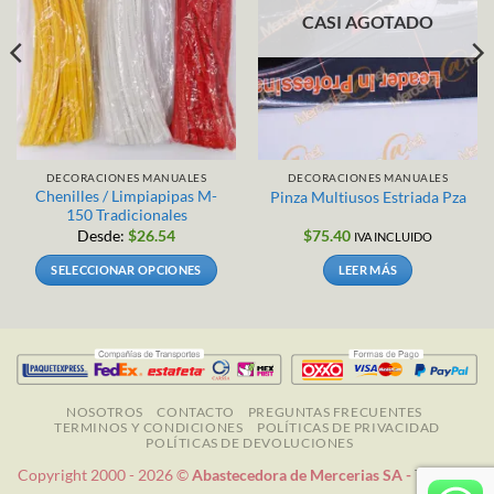
CASI AGOTADO
DECORACIONES MANUALES
DECORACIONES MANUALES
Chenilles / Limpiapipas M-
Pinza Multiusos Estriada Pza
150 Tradicionales
Desde:
$
26.54
$
75.40
IVA INCLUIDO
SELECCIONAR OPCIONES
LEER MÁS
Este
producto
tiene
múltiples
variantes.
Las
NOSOTROS
CONTACTO
PREGUNTAS FRECUENTES
TERMINOS Y CONDICIONES
POLÍTICAS DE PRIVACIDAD
opciones
POLÍTICAS DE DEVOLUCIONES
se
Copyright 2000 - 2026 ©
Abastecedora de Mercerias SA -
Todos los
pueden