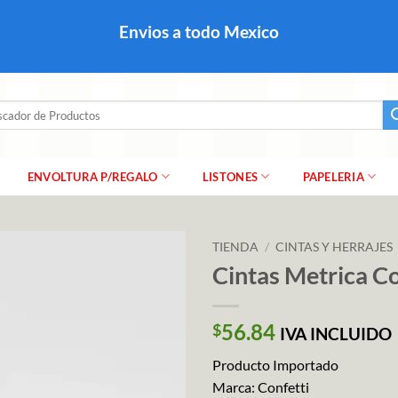
colares, papel para regalo navideño para caballero dama y
Envios a todo Mexico
a regalo escarcha, girnaldas, festones, chaquiras,
ar
ENVOLTURA P/REGALO
LISTONES
PAPELERIA
TIENDA
/
CINTAS Y HERRAJES
Cintas Metrica Co
56.84
$
IVA INCLUIDO
Producto Importado
Marca: Confetti