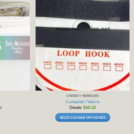
O
CINTAS Y HERRAJES
Contactel / Velcro
Desde:
$
60.32
O
SELECCIONAR OPCIONES
Este
producto