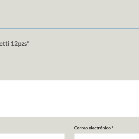
fetti 12pzs”
Correo electrónico
*