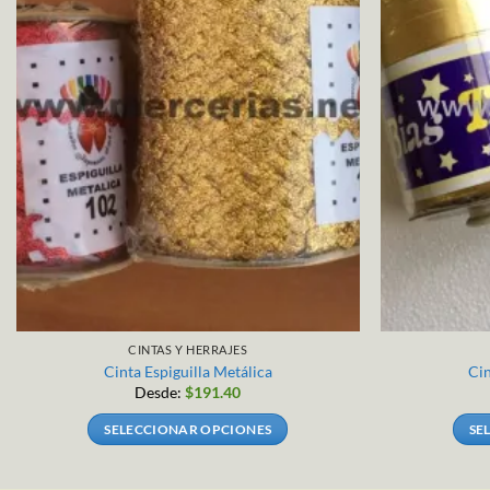
CINTAS Y HERRAJES
Cinta Espiguilla Metálica
Cin
Desde:
$
191.40
SELECCIONAR OPCIONES
SE
Este
producto