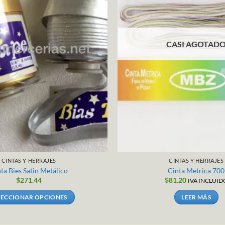
CASI AGOTAD
CINTAS Y HERRAJES
CINTAS Y HERRAJES
ta Bies Satin Metálico
Cinta Metrica 700
$
271.44
$
81.20
IVA INCLUID
LECCIONAR OPCIONES
LEER MÁS
Este
producto