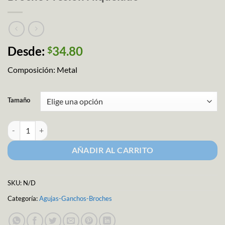
Desde:
34.80
$
Composición: Metal
Tamaño
Broche Presión Niquelado cantidad
AÑADIR AL CARRITO
SKU:
N/D
Categoría:
Agujas-Ganchos-Broches