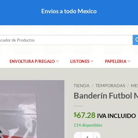
colares, papel para regalo navideño para caballero dama y
Envios a todo Mexico
a regalo escarcha, girnaldas, festones, chaquiras,
ar
ENVOLTURA P/REGALO
LISTONES
PAPELERIA
TIENDA
/
TEMPORADAS
/
ME
Banderín Futbol 
67.28
$
IVA INCLUIDO
114 disponibles
Banderín Futbol Marca Mylin can