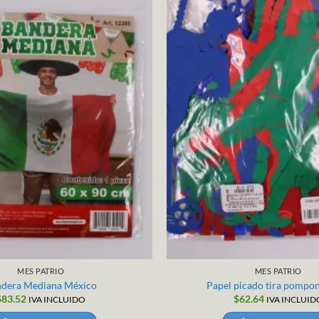
MES PATRIO
MES PATRIO
dera Mediana México
Papel picado tira pompon
$
83.52
$
62.64
IVA INCLUIDO
IVA INCLUID