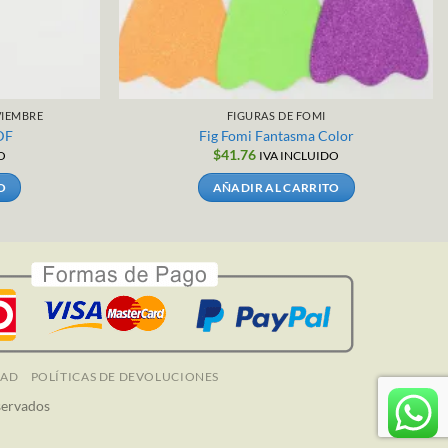
IEMBRE
FIGURAS DE FOMI
DF
Fig Fomi Fantasma Color
$
41.76
O
IVA INCLUIDO
O
AÑADIR AL CARRITO
DAD
POLÍTICAS DE DEVOLUCIONES
servados