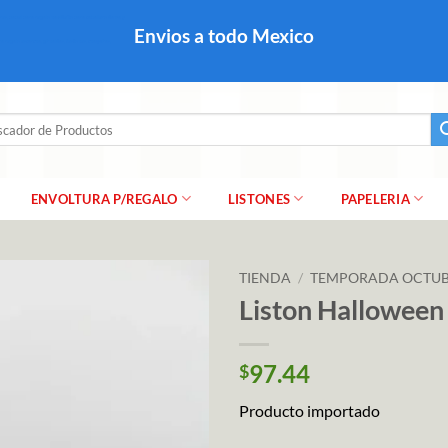
colares, papel para regalo navideño para caballero dama y
Envios a todo Mexico
a regalo escarcha, girnaldas, festones, chaquiras,
ar
ENVOLTURA P/REGALO
LISTONES
PAPELERIA
TIENDA
/
TEMPORADA OCTUB
Liston Halloween
97.44
$
Producto importado