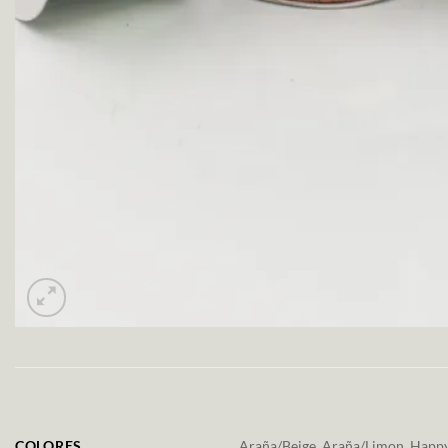
COLORES
Araña/Beige, Araña/Limon, Happy 