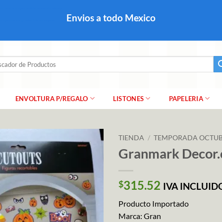
colares, papel para regalo navideño para caballero dama y
Envios a todo Mexico
a regalo escarcha, girnaldas, festones, chaquiras,
ar
ENVOLTURA P/REGALO
LISTONES
PAPELERIA
TIENDA
/
TEMPORADA OCTUB
Granmark Decor.
315.52
$
IVA INCLUID
Producto Importado
Marca: Gran