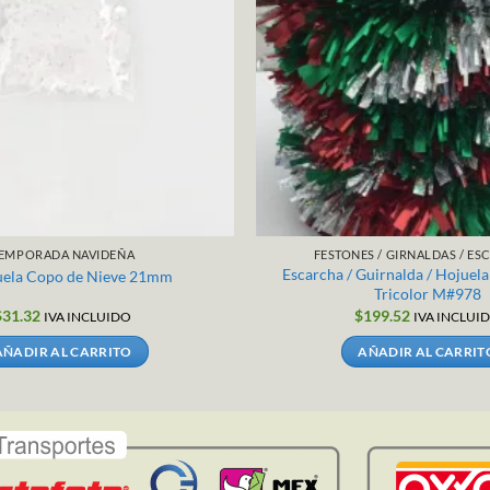
EMPORADA NAVIDEÑA
FESTONES / GIRNALDAS / E
Escarcha / Guirnalda / Hojuela
uela Copo de Nieve 21mm
Tricolor M#978
$
31.32
$
199.52
IVA INCLUIDO
IVA INCLUI
AÑADIR AL CARRITO
AÑADIR AL CARRIT