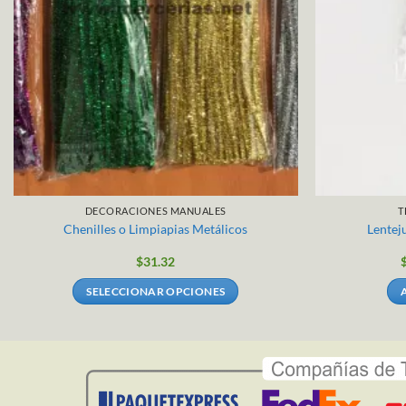
DECORACIONES MANUALES
T
Chenilles o Limpiapias Metálicos
Lentej
$
31.32
SELECCIONAR OPCIONES
Este
producto
tiene
múltiples
variantes.