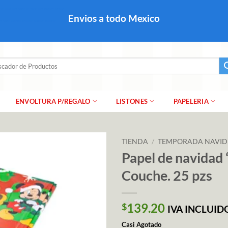
colares, papel para regalo navideño para caballero dama y
Envios a todo Mexico
a regalo escarcha, girnaldas, festones, chaquiras,
ar
ENVOLTURA P/REGALO
LISTONES
PAPELERIA
TIENDA
/
TEMPORADA NAVI
Papel de navidad 
Couche. 25 pzs
139.20
$
IVA INCLUID
Casi Agotado