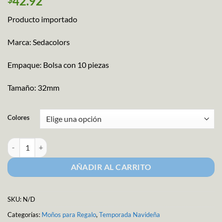
42.92
Producto importado
Marca: Sedacolors
Empaque: Bolsa con 10 piezas
Tamaño: 32mm
Colores
Moño Organza Mediano Meta Gofrado cantidad
AÑADIR AL CARRITO
SKU:
N/D
Categorías:
Moños para Regalo
,
Temporada Navideña