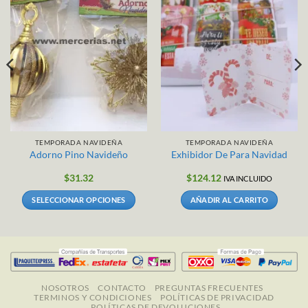
TEMPORADA NAVIDEÑA
TEMPORADA NAVIDEÑA
Adorno Pino Navideño
Exhibidor De Para Navidad
$
31.32
$
124.12
IVA INCLUIDO
SELECCIONAR OPCIONES
AÑADIR AL CARRITO
Este
producto
tiene
múltiples
variantes.
Las
NOSOTROS
CONTACTO
PREGUNTAS FRECUENTES
TERMINOS Y CONDICIONES
POLÍTICAS DE PRIVACIDAD
opciones
POLÍTICAS DE DEVOLUCIONES