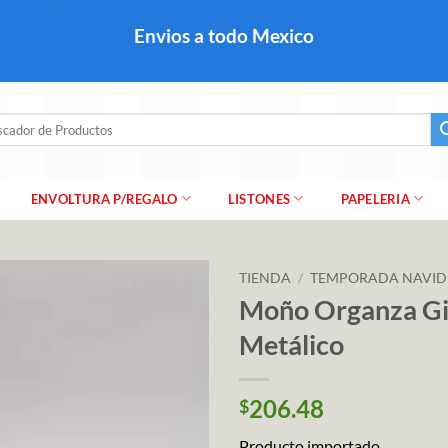
colares, papel para regalo navideño para caballero dama y
Envios a todo Mexico
a regalo escarcha, girnaldas, festones, chaquiras,
ar
ENVOLTURA P/REGALO
LISTONES
PAPELERIA
TIENDA
/
TEMPORADA NAVI
Moño Organza Gi
Metálico
206.48
$
Producto importado