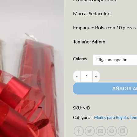
Marca: Sedacolors
Empaque: Bolsa con 10 piezas
Tamaño: 64mm
Colores
Moño Organza Gigante Mate Metá
AÑADIR A
SKU:
N/D
Categorías:
Moños para Regalo
,
Tem