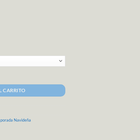
lico cantidad
L CARRITO
porada Navideña