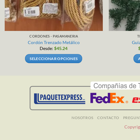
CORDONES - PASAMANERIA
T
Cordón Trenzado Metálico
Gui
Desde:
$
45.24
SELECCIONAR OPCIONES
Este
producto
tiene
múltiples
variantes.
Las
opciones
se
NOSOTROS
CONTACTO
PREGUN
pueden
Copyrig
elegir
en