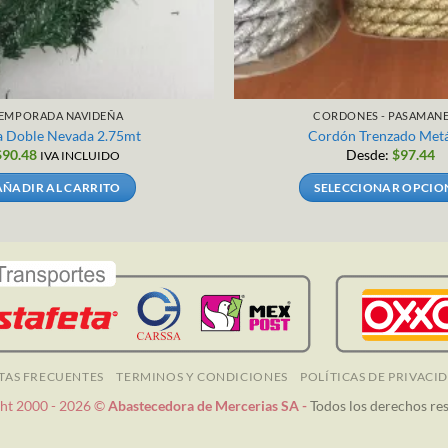
EMPORADA NAVIDEÑA
CORDONES - PASAMANE
a Doble Nevada 2.75mt
Cordón Trenzado Metá
$
90.48
Desde:
$
97.44
IVA INCLUIDO
AÑADIR AL CARRITO
SELECCIONAR OPCIO
Este
producto
tiene
múltiples
variantes
Las
opciones
se
TAS FRECUENTES
TERMINOS Y CONDICIONES
POLÍTICAS DE PRIVACI
pueden
ht 2000 - 2026 ©
Abastecedora de Mercerias SA -
Todos los derechos re
elegir
en