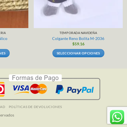
RIA
TEMPORADA NAVIDEÑA
lico
Colgante Reno Bolita M-2036
$
59.16
NES
SELECCIONAR OPCIONES
Este
producto
tiene
múltiples
.
variantes.
Las
opciones
se
DAD
POLÍTICAS DE DEVOLUCIONES
pueden
servados
elegir
en