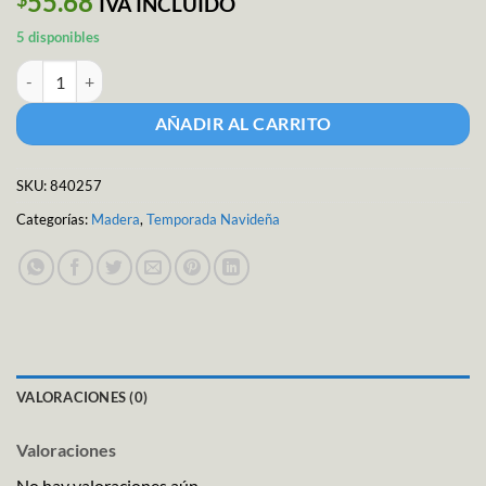
55.68
IVA INCLUIDO
5 disponibles
MDF Buzón C/Base 30x14CM cantidad
AÑADIR AL CARRITO
SKU:
840257
Categorías:
Madera
,
Temporada Navideña
VALORACIONES (0)
Valoraciones
No hay valoraciones aún.