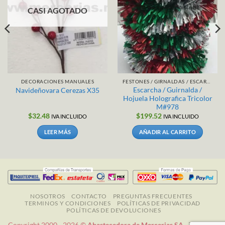
CASI AGOTADO
DECORACIONES MANUALES
FESTONES / GIRNALDAS / ESCARCHAS
Escarcha / Guirnalda /
Navideñovara Cerezas X35
Hojuela Holografica Tricolor
M#978
$
32.48
$
199.52
IVA INCLUIDO
IVA INCLUIDO
LEER MÁS
AÑADIR AL CARRITO
NOSOTROS
CONTACTO
PREGUNTAS FRECUENTES
TERMINOS Y CONDICIONES
POLÍTICAS DE PRIVACIDAD
POLÍTICAS DE DEVOLUCIONES
Copyright 2000 - 2026 ©
Abastecedora de Mercerias SA -
Todos los