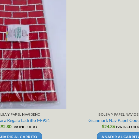
LSA Y PAPEL NAVIDEÑO
BOLSA Y PAPEL NAVID
ara Regalo Ladrillo M-931
Granmark Nav Papel Couc
$
92.80
$
24.36
IVA INCLUIDO
IVA INCLUID
AÑADIR AL CARRITO
AÑADIR AL CARRIT