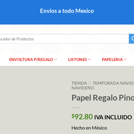
colares, papel para regalo navideño para caballero dama y
Envios a todo Mexico
a regalo escarcha, girnaldas, festones, chaquiras,
ar
ENVOLTURA P/REGALO
LISTONES
PAPELERIA
TIENDA
/
TEMPORADA NAVI
NAVIDEÑO
Papel Regalo Pi
92.80
$
IVA INCLUIDO
Hecho en México