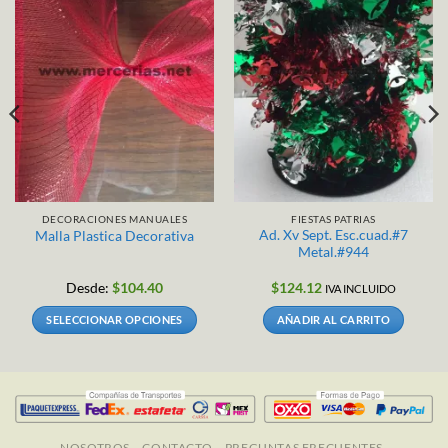
DECORACIONES MANUALES
FIESTAS PATRIAS
Ad. Xv Sept. Esc.cuad.#7
Malla Plastica Decorativa
Metal.#944
Desde:
$
104.40
$
124.12
IVA INCLUIDO
SELECCIONAR OPCIONES
AÑADIR AL CARRITO
Este
producto
tiene
múltiples
variantes.
Las
NOSOTROS
CONTACTO
PREGUNTAS FRECUENTES