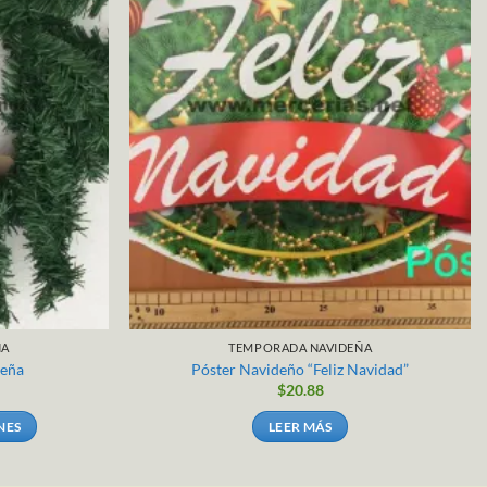
ÑA
TEMPORADA NAVIDEÑA
deña
Póster Navideño “Feliz Navidad”
$
20.88
NES
LEER MÁS