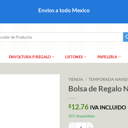
colares, papel para regalo navideño para caballero dama y
Envios a todo Mexico
a regalo escarcha, girnaldas, festones, chaquiras,
ar
ENVOLTURA P/REGALO
LISTONES
PAPELERIA
TIENDA
/
TEMPORADA NAVI
Bolsa de Regalo N
12.76
$
IVA INCLUIDO
107 disponibles
Bolsa de Regalo Navidad "Esferas