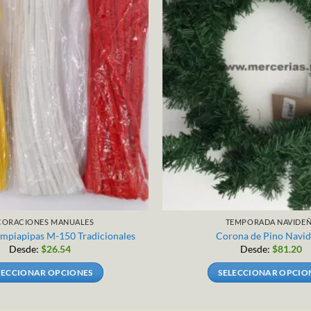
CORACIONES MANUALES
TEMPORADA NAVIDE
Limpiapipas M-150 Tradicionales
Corona de Pino Navi
Desde:
$
26.54
Desde:
$
81.20
LECCIONAR OPCIONES
SELECCIONAR OPCIO
Este
Este
producto
producto