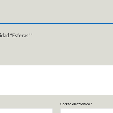
idad “Esferas””
Correo electrónico
*