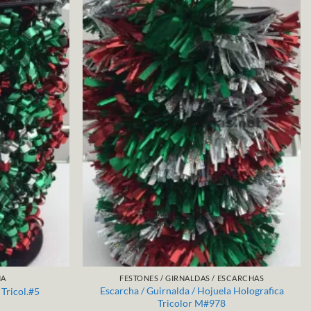
ÑA
FESTONES / GIRNALDAS / ESCARCHAS
Escarcha / Guirnalda / Hojuela Holografica
Tricol.#5
Tricolor M#978