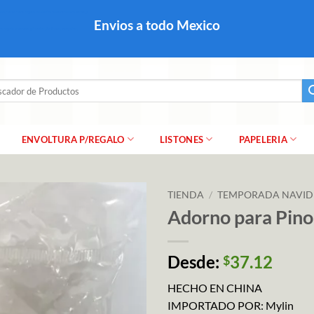
colares, papel para regalo navideño para caballero dama y
Envios a todo Mexico
a regalo escarcha, girnaldas, festones, chaquiras,
ar
ENVOLTURA P/REGALO
LISTONES
PAPELERIA
TIENDA
/
TEMPORADA NAVI
Adorno para Pino
Desde:
37.12
$
HECHO EN CHINA
IMPORTADO POR: Mylin