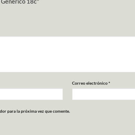
o Generico 18c”
Correo electrónico
*
dor para la próxima vez que comente.