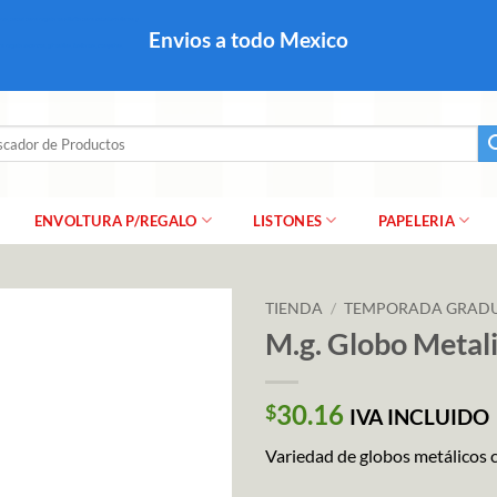
colares, papel para regalo navideño para caballero dama y
Envios a todo Mexico
a regalo escarcha, girnaldas, festones, chaquiras,
ar
ENVOLTURA P/REGALO
LISTONES
PAPELERIA
TIENDA
/
TEMPORADA GRAD
M.g. Globo Metal
30.16
$
IVA INCLUIDO
Variedad de globos metálicos 