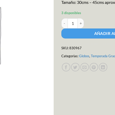
Tamaño: 30cms – 45cms aprox
3 disponibles
M.g. Globo Metalico Generico 18c
AÑADIR A
SKU:
830967
Categorías:
Globos
,
Temporada Grad