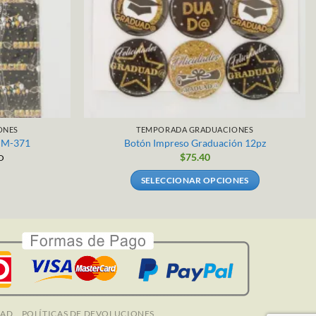
ONES
TEMPORADA GRADUACIONES
n M-371
Botón Impreso Graduación 12pz
$
75.40
O
SELECCIONAR OPCIONES
Este
producto
tiene
múltiples
variantes.
Las
opciones
se
DAD
POLÍTICAS DE DEVOLUCIONES