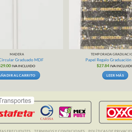
MADERA
TEMPORADA GRADUACI
 Circular Graduado MDF
Papel Regalo Graduació
$
29.00
$
27.84
IVA INCLUIDO
IVA INCLUID
AÑADIR AL CARRITO
LEER MÁS
TAS FRECUENTES
TERMINOS Y CONDICIONES
POLÍTICAS DE PRIVACI