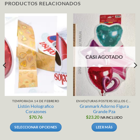
PRODUCTOS RELACIONADOS
CASI AGOTADO
TEMPORADA 14 DE FEBRERO
ENVOLTURAS POSTERS SELLOS CALCAMONIAS
Listón Holografico
Granmark Adorno Figura
Corazones
Grande Pza
$
70.76
$
23.20
IVA INCLUIDO
SELECCIONAR OPCIONES
LEER MÁS
Este