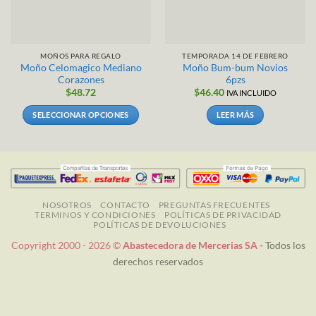
MOÑOS PARA REGALO
TEMPORADA 14 DE FEBRERO
Moño Celomagico Mediano
Moño Bum-bum Novios
Corazones
6pzs
$
48.72
$
46.40
IVA INCLUIDO
SELECCIONAR OPCIONES
LEER MÁS
Este
producto
tiene
múltiples
variantes.
Las
NOSOTROS
CONTACTO
PREGUNTAS FRECUENTES
TERMINOS Y CONDICIONES
POLÍTICAS DE PRIVACIDAD
opciones
POLÍTICAS DE DEVOLUCIONES
se
Copyright 2000 - 2026 ©
Abastecedora de Mercerias SA -
Todos los
pueden
derechos reservados
elegir
en
la
página