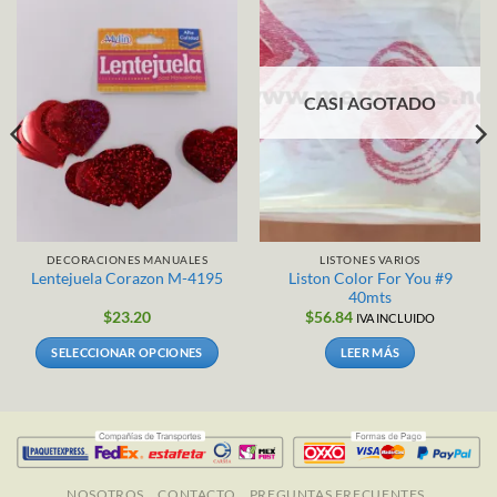
CASI AGOTADO
DECORACIONES MANUALES
LISTONES VARIOS
Liston Color For You #9
Lentejuela Corazon M-4195
40mts
$
23.20
$
56.84
IVA INCLUIDO
SELECCIONAR OPCIONES
LEER MÁS
Este
producto
tiene
múltiples
variantes.
Las
NOSOTROS
CONTACTO
PREGUNTAS FRECUENTES