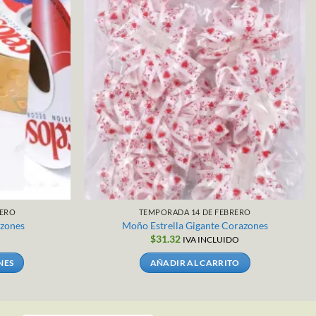
RERO
TEMPORADA 14 DE FEBRERO
azones
Moño Estrella Gigante Corazones
$
31.32
IVA INCLUIDO
NES
AÑADIR AL CARRITO