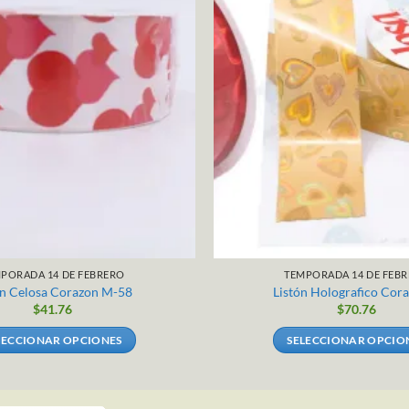
PORADA 14 DE FEBRERO
TEMPORADA 14 DE FEB
on Celosa Corazon M-58
Listón Holografico Cor
$
41.76
$
70.76
LECCIONAR OPCIONES
SELECCIONAR OPCIO
Este
Este
producto
producto
tiene
tiene