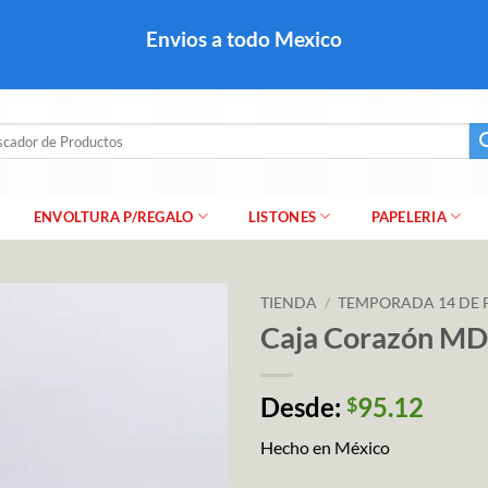
colares, papel para regalo navideño para caballero dama y
Envios a todo Mexico
a regalo escarcha, girnaldas, festones, chaquiras,
ar
ENVOLTURA P/REGALO
LISTONES
PAPELERIA
TIENDA
/
TEMPORADA 14 DE 
Caja Corazón M
Desde:
95.12
$
Hecho en México