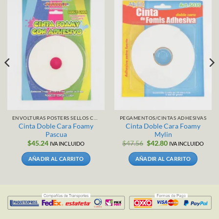
ENVOLTURAS POSTERS SELLOS CALCAMONIAS
PEGAMENTOS/CINTAS ADHESIVAS
Cinta Doble Cara Foamy
Cinta Doble Cara Foamy
Pascua
Mylin
El
El
$
45.24
$
47.56
$
42.80
IVA INCLUIDO
IVA INCLUIDO
precio
precio
original
actual
AÑADIR AL CARRITO
AÑADIR AL CARRITO
era:
es:
$47.56.
$42.80.