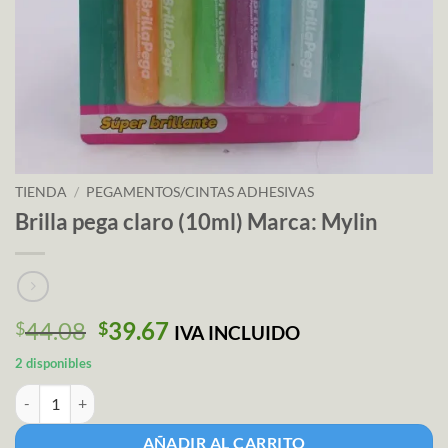
TIENDA
/
PEGAMENTOS/CINTAS ADHESIVAS
Brilla pega claro (10ml) Marca: Mylin
El
El
44.08
39.67
$
$
IVA INCLUIDO
precio
precio
2 disponibles
original
actual
Brilla pega claro (10ml) Marca: Mylin cantidad
era:
es:
$44.08.
$39.67.
AÑADIR AL CARRITO