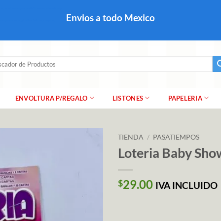
colares, papel para regalo navideño para caballero dama y
Envios a todo Mexico
a regalo escarcha, girnaldas, festones, chaquiras,
ar
ENVOLTURA P/REGALO
LISTONES
PAPELERIA
TIENDA
/
PASATIEMPOS
Loteria Baby Sho
29.00
$
IVA INCLUIDO