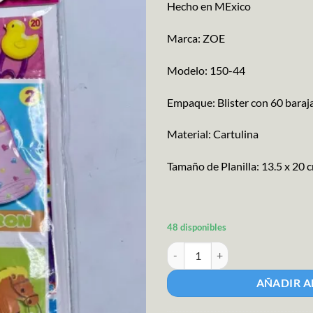
Hecho en MExico
Marca: ZOE
Modelo: 150-44
Empaque: Blister con 60 baraja
Material: Cartulina
Tamaño de Planilla: 13.5 x 20 
48 disponibles
Loteria Baby Shower 8 Tablas can
AÑADIR A