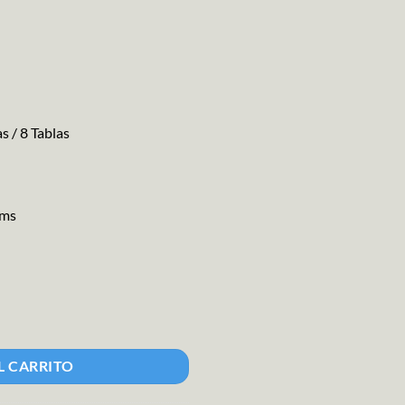
s / 8 Tablas
cms
tidad
L CARRITO