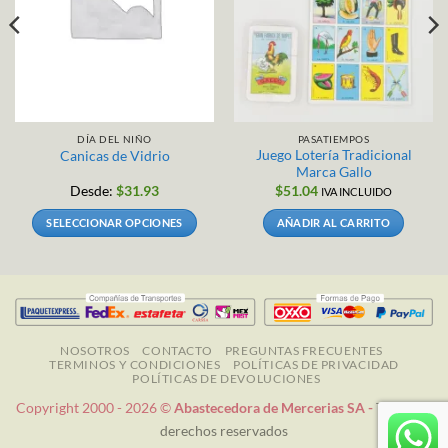
DÍA DEL NIÑO
PASATIEMPOS
Juego Lotería Tradicional
Canicas de Vidrio
Marca Gallo
Desde:
$
31.93
$
51.04
IVA INCLUIDO
SELECCIONAR OPCIONES
AÑADIR AL CARRITO
Este
producto
tiene
múltiples
variantes.
Las
NOSOTROS
CONTACTO
PREGUNTAS FRECUENTES
TERMINOS Y CONDICIONES
POLÍTICAS DE PRIVACIDAD
opciones
POLÍTICAS DE DEVOLUCIONES
se
Copyright 2000 - 2026 ©
Abastecedora de Mercerias SA -
Todos los
pueden
derechos reservados
elegir