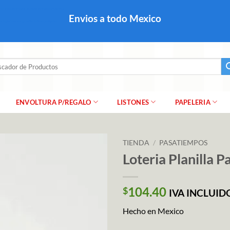
colares, papel para regalo navideño para caballero dama y
Envios a todo Mexico
a regalo escarcha, girnaldas, festones, chaquiras,
ar
ENVOLTURA P/REGALO
LISTONES
PAPELERIA
TIENDA
/
PASATIEMPOS
Loteria Planilla 
104.40
$
IVA INCLUID
Hecho en Mexico