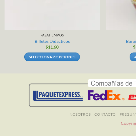
PASATIEMPOS
Billetes Didacticos
Baraj
$
11.60
$
SELECCIONAR OPCIONES
Este
producto
tiene
múltiples
variantes.
Las
opciones
se
NOSOTROS
CONTACTO
PREGUN
pueden
Copyrig
elegir
en