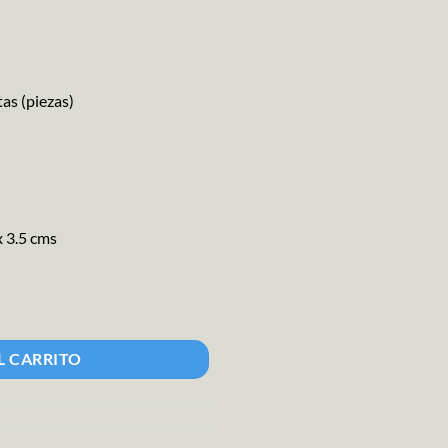
as (piezas)
x 3.5 cms
ad
L CARRITO