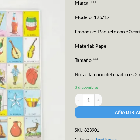
Marca: ***
Modelo: 125/17
Empaque: Paquete con 50 cart
Material: Papel
Tamaño:***
Nota: Tamaño del cuadro es 2 
3 disponibles
Loteria Planilla Papel Med cantid
AÑADIR A
SKU:
823901
Categoría:
Pasatiempos