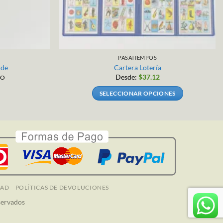
PASATIEMPOS
nde
Cartera Lotería
Desde:
$
37.12
DO
SELECCIONAR OPCIONES
Este
producto
tiene
múltiples
variantes.
Las
opciones
se
DAD
POLÍTICAS DE DEVOLUCIONES
pueden
servados
elegir
en