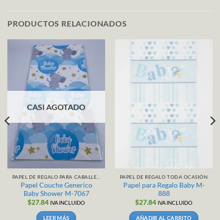
PRODUCTOS RELACIONADOS
CASI AGOTADO
PAPEL DE REGALO PARA CABALLERO / NIÑO
PAPEL DE REGALO TODA OCASIÓN
Papel Couche Generico
Papel para Regalo Baby M-
Baby Shower M-7067
888
$
27.84
$
27.84
IVA INCLUIDO
IVA INCLUIDO
LEER MÁS
AÑADIR AL CARRITO