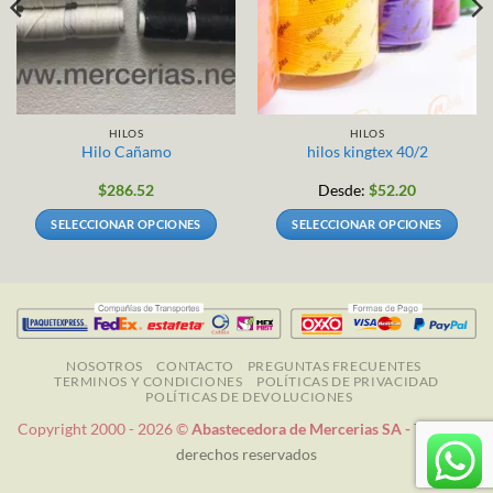
HILOS
HILOS
Hilo Cañamo
hilos kingtex 40/2
$
286.52
Desde:
$
52.20
SELECCIONAR OPCIONES
SELECCIONAR OPCIONES
Este
Este
producto
producto
tiene
tiene
múltiples
múltiples
variantes.
variantes.
Las
Las
NOSOTROS
CONTACTO
PREGUNTAS FRECUENTES
TERMINOS Y CONDICIONES
POLÍTICAS DE PRIVACIDAD
opciones
opciones
POLÍTICAS DE DEVOLUCIONES
se
se
Copyright 2000 - 2026 ©
Abastecedora de Mercerias SA -
Todos los
pueden
pueden
derechos reservados
elegir
elegir
en
en