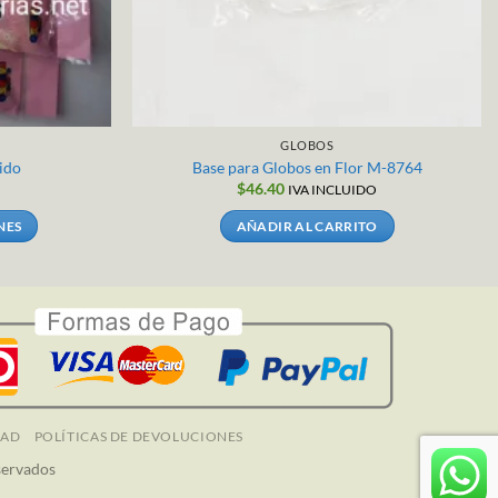
GLOBOS
ido
Base para Globos en Flor M-8764
$
46.40
IVA INCLUIDO
NES
AÑADIR AL CARRITO
.
DAD
POLÍTICAS DE DEVOLUCIONES
servados