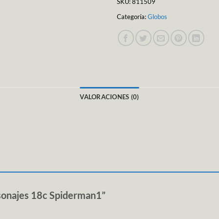
SKU:
811509
Categoría:
Globos
VALORACIONES (0)
rsonajes 18c Spiderman1”