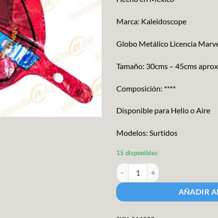
Marca: Kaleidoscope
Globo Metálico Licencia Marv
Tamaño: 30cms – 45cms aprox
Composición: ****
Disponible para Helio o Aire
Modelos: Surtidos
15 disponibles
M.g. Globo Met.personajes 18c S
AÑADIR A