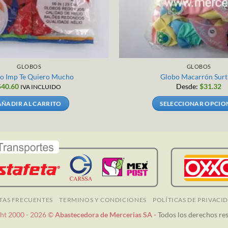
GLOBOS
GLOBOS
o Imp Te Quiero Mucho
Globo Macarrón Surt
$
40.60
Desde:
$
31.32
IVA INCLUIDO
AÑADIR AL CARRITO
SELECCIONAR OPCIO
Este
producto
tiene
múltiples
variantes
Las
opciones
se
TAS FRECUENTES
TERMINOS Y CONDICIONES
POLÍTICAS DE PRIVACI
pueden
ht 2000 - 2026 ©
Abastecedora de Mercerias SA -
Todos los derechos re
elegir