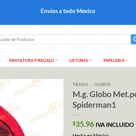
colares, papel para regalo navideño para caballero dama y
Envios a todo Mexico
a regalo escarcha, girnaldas, festones, chaquiras,
ar
ENVOLTURA P/REGALO
LISTONES
PAPELERIA
TIENDA
/
GLOBOS
M.g. Globo Met.p
Spiderman1
35.96
$
IVA INCLUIDO
Hecho en México