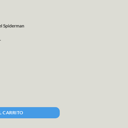
el Spiderman
.
piderman1 cantidad
L CARRITO