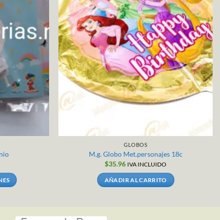
GLOBOS
nio
M.g. Globo Met.personajes 18c
$
35.96
IVA INCLUIDO
NES
AÑADIR AL CARRITO