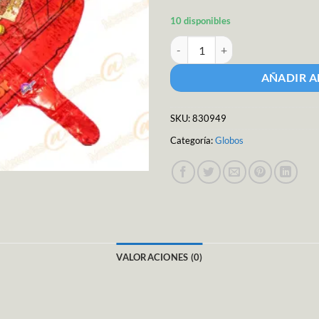
10 disponibles
M.g. Globo Met.personajes 18c ca
AÑADIR A
SKU:
830949
Categoría:
Globos
VALORACIONES (0)