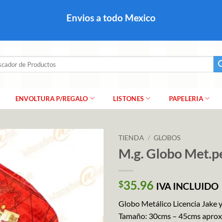
colares, papel para regalo navideño para caballero dama y
Envios a todo Mexico
a regalo escarcha, girnaldas, festones, chaquiras,
ar
ENVOLTURA P/REGALO
LISTONES
PAPELERIA
TIENDA
/
GLOBOS
M.g. Globo Met.p
35.96
$
IVA INCLUIDO
Globo Metálico Licencia Jake y
Tamaño: 30cms – 45cms aprox