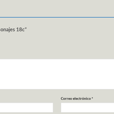
sonajes 18c”
Correo electrónico
*