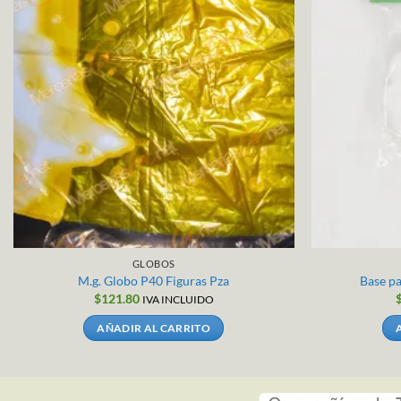
GLOBOS
M.g. Globo P40 Figuras Pza
Base p
$
121.80
IVA INCLUIDO
AÑADIR AL CARRITO