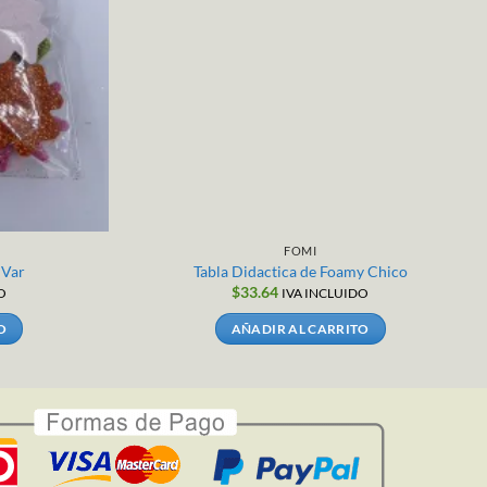
FOMI
 Var
Tabla Didactica de Foamy Chico
$
33.64
O
IVA INCLUIDO
O
AÑADIR AL CARRITO