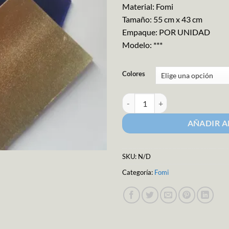
Material: Fomi
Tamaño: 55 cm x 43 cm
Empaque: POR UNIDAD
Modelo: ***
Colores
Pliego de Fomi Metálico cantidad
AÑADIR A
SKU:
N/D
Categoría:
Fomi