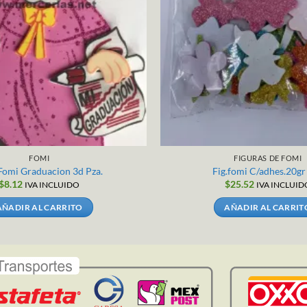
FOMI
FIGURAS DE FOMI
 Fomi Graduacion 3d Pza.
Fig.fomi C/adhes.20gr
$
8.12
$
25.52
IVA INCLUIDO
IVA INCLUID
AÑADIR AL CARRITO
AÑADIR AL CARRIT