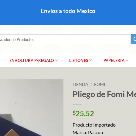
colares, papel para regalo navideño para caballero dama y
Envios a todo Mexico
a regalo escarcha, girnaldas, festones, chaquiras,
ar
ENVOLTURA P/REGALO
LISTONES
PAPELERIA
TIENDA
/
FOMI
Pliego de Fomi Me
25.52
$
Producto Importado
Marca: Pascua