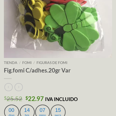
TIENDA
/
FOMI
/
FIGURAS DE FOMI
Fig.fomi C/adhes.20gr Var
El
El
25.52
22.97
$
$
IVA INCLUIDO
precio
precio
original
actual
00
14
07
14
dias
hrs
mins
secs