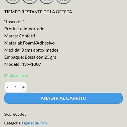
era:
es:
$25.52.
$22.97.
TIEMPO RESTANTE DE LA OFERTA
“Insectos”
Producto Importado
Marca: Confetti
Material: Foami/Adhesivo
Medida: 3 cms aproximados
Empaque: Bolsa con 20 grs
Modelo: 439-1007
24 disponibles
Fig.fomi C/adhes.20gr Var cantidad
AÑADIR AL CARRITO
SKU:
605365
Categoría:
Figuras de Fomi