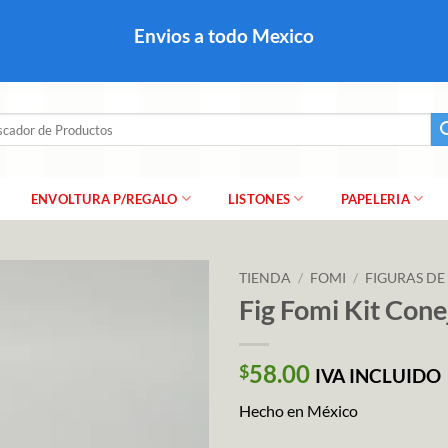
colares, papel para regalo navideño para caballero dama y
Envios a todo Mexico
a regalo escarcha, girnaldas, festones, chaquiras,
ar
ENVOLTURA P/REGALO
LISTONES
PAPELERIA
TIENDA
/
FOMI
/
FIGURAS DE
Fig Fomi Kit Cone
58.00
$
IVA INCLUIDO
Hecho en México