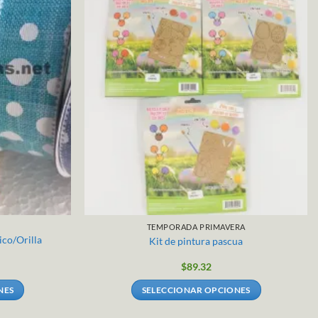
TEMPORADA PRIMAVERA
ico/Orilla
Kit de pintura pascua
$
89.32
NES
SELECCIONAR OPCIONES
Este