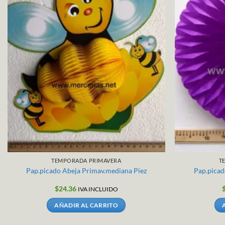
TEMPORADA PRIMAVERA
T
Pap.picado Abeja Primav.mediana Piez
Pap.picad
$
24.36
IVA INCLUIDO
AÑADIR AL CARRITO