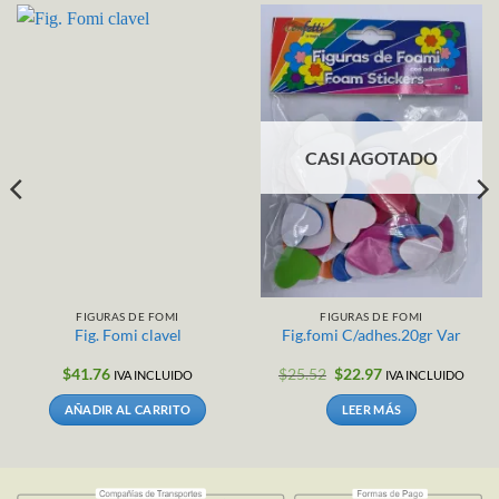
CASI AGOTADO
FIGURAS DE FOMI
FIGURAS DE FOMI
Fig. Fomi clavel
Fig.fomi C/adhes.20gr Var
El
El
$
41.76
$
25.52
$
22.97
IVA INCLUIDO
IVA INCLUIDO
precio
precio
original
actual
AÑADIR AL CARRITO
LEER MÁS
era:
es:
$25.52.
$22.97.