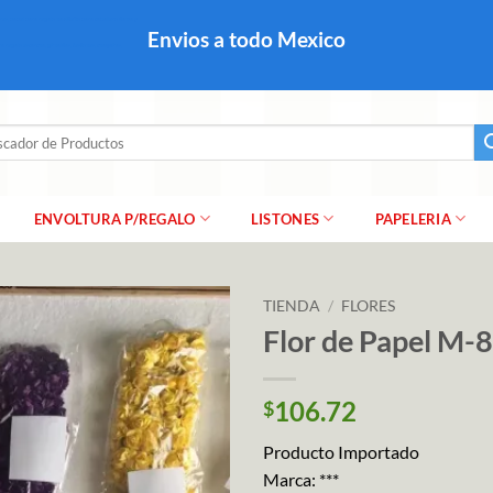
colares, papel para regalo navideño para caballero dama y
Envios a todo Mexico
a regalo escarcha, girnaldas, festones, chaquiras,
ar
ENVOLTURA P/REGALO
LISTONES
PAPELERIA
TIENDA
/
FLORES
Flor de Papel M-
106.72
$
Producto Importado
Marca: ***