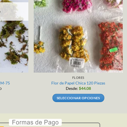
O
FLORES
a M-75
Flor de Papel Chica 120 Piezas
Desde:
$
44.08
O
SELECCIONAR OPCIONES
Este
producto
tiene
múltiples