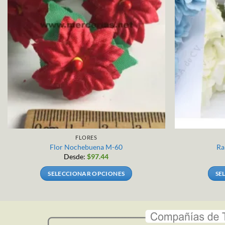
FLORES
Flor Nochebuena M-60
Ra
Desde:
$
97.44
SELECCIONAR OPCIONES
SE
Este
producto
tiene
múltiples