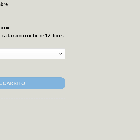
mbre
aprox
 cada ramo contiene 12 flores
L CARRITO